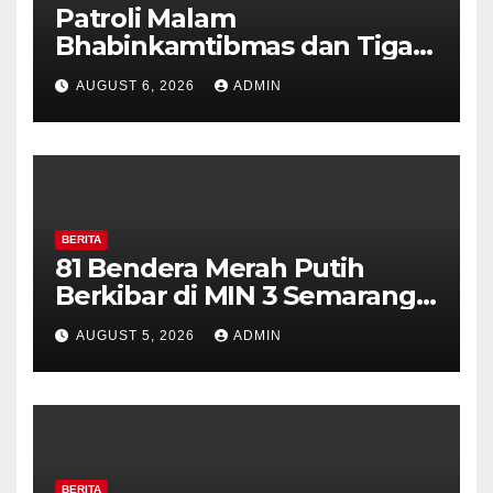
Patroli Malam
Bhabinkamtibmas dan Tiga
Pilar Kelurahan Ungaran
AUGUST 6, 2026
ADMIN
Perkuat Kamtibmas, Warga
Diajak Aktifkan Ronda
BERITA
81 Bendera Merah Putih
Berkibar di MIN 3 Semarang,
Bhabinkamtibmas Desa
AUGUST 5, 2026
ADMIN
Timpik Hadiri Peringatan
HUT ke-81 Kemerdekaan RI
BERITA