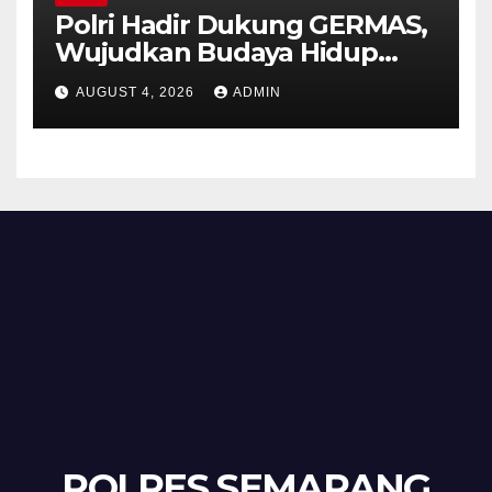
Polri Hadir Dukung GERMAS,
Wujudkan Budaya Hidup
Sehat di Kecamatan Pabelan
AUGUST 4, 2026
ADMIN
POLRES SEMARANG