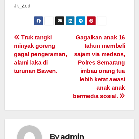
Jk_Zed.
Post
Truk tangki
Gagalkan anak 16
minyak goreng
tahun membeli
navigation
gagal pengeraman,
sajam via medsos,
alami laka di
Polres Semarang
turunan Bawen.
imbau orang tua
lebih ketat awasi
anak anak
bermedia sosial.
By
admin