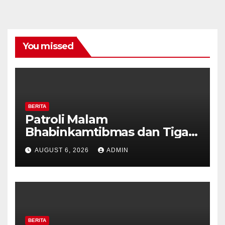
You missed
BERITA
Patroli Malam
Bhabinkamtibmas dan Tiga
Pilar Kelurahan Ungaran
AUGUST 6, 2026
ADMIN
Perkuat Kamtibmas, Warga
Diajak Aktifkan Ronda
BERITA