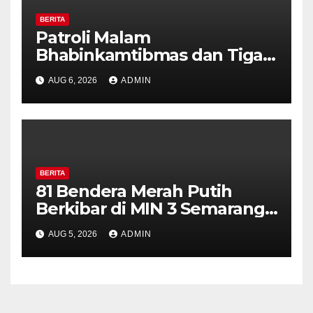
BERITA
Patroli Malam
Bhabinkamtibmas dan Tiga
Pilar Kelurahan Ungaran
AUG 6, 2026
ADMIN
Perkuat Kamtibmas, Warga
Diajak Aktifkan Ronda
BERITA
81 Bendera Merah Putih
Berkibar di MIN 3 Semarang,
Bhabinkamtibmas Desa
AUG 5, 2026
ADMIN
Timpik Hadiri Peringatan
HUT ke-81 Kemerdekaan RI