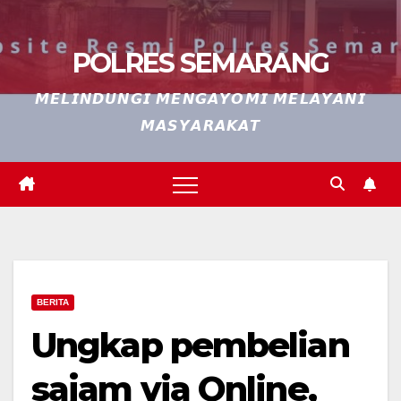
POLRES SEMARANG
𝙈𝙀𝙇𝙄𝙉𝘿𝙐𝙉𝙂𝙄 𝙈𝙀𝙉𝙂𝘼𝙔𝙊𝙈𝙄 𝙈𝙀𝙇𝘼𝙔𝘼𝙉𝙄
𝙈𝘼𝙎𝙔𝘼𝙍𝘼𝙆𝘼𝙏
BERITA
Ungkap pembelian
sajam via Online,