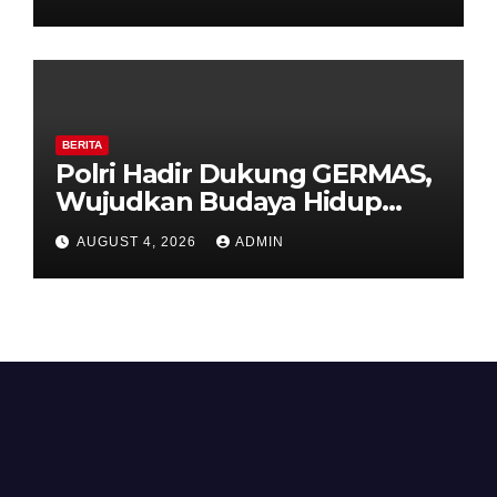
Timpik Hadiri Peringatan
HUT ke-81 Kemerdekaan RI
BERITA
Polri Hadir Dukung GERMAS,
Wujudkan Budaya Hidup
Sehat di Kecamatan Pabelan
AUGUST 4, 2026
ADMIN