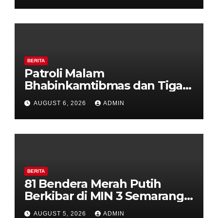
Diajak Aktifkan Ronda
BERITA
Patroli Malam
Bhabinkamtibmas dan Tiga
Pilar Kelurahan Ungaran
AUGUST 6, 2026
ADMIN
Perkuat Kamtibmas, Warga
Diajak Aktifkan Ronda
BERITA
81 Bendera Merah Putih
Berkibar di MIN 3 Semarang,
Bhabinkamtibmas Desa
AUGUST 5, 2026
ADMIN