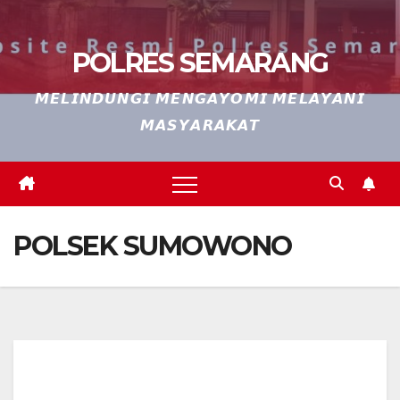
POLRES SEMARANG
𝙈𝙀𝙇𝙄𝙉𝘿𝙐𝙉𝙂𝙄 𝙈𝙀𝙉𝙂𝘼𝙔𝙊𝙈𝙄 𝙈𝙀𝙇𝘼𝙔𝘼𝙉𝙄
𝙈𝘼𝙎𝙔𝘼𝙍𝘼𝙆𝘼𝙏
POLSEK SUMOWONO