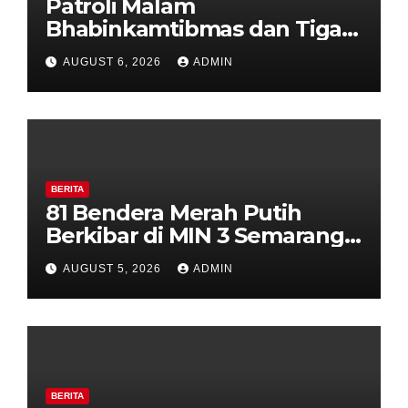
Patroli Malam
Bhabinkamtibmas dan Tiga
Pilar Kelurahan Ungaran
AUGUST 6, 2026
ADMIN
Perkuat Kamtibmas, Warga
Diajak Aktifkan Ronda
BERITA
81 Bendera Merah Putih
Berkibar di MIN 3 Semarang,
Bhabinkamtibmas Desa
AUGUST 5, 2026
ADMIN
Timpik Hadiri Peringatan
HUT ke-81 Kemerdekaan RI
BERITA