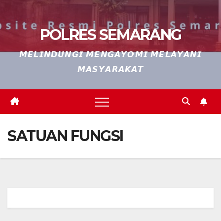
POLRES SEMARANG
𝙈𝙀𝙇𝙄𝙉𝘿𝙐𝙉𝙂𝙄 𝙈𝙀𝙉𝙂𝘼𝙔𝙊𝙈𝙄 𝙈𝙀𝙇𝘼𝙔𝘼𝙉𝙄
𝙈𝘼𝙎𝙔𝘼𝙍𝘼𝙆𝘼𝙏
SATUAN FUNGSI