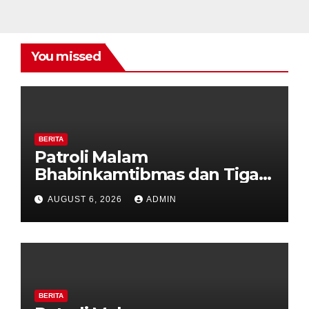
You missed
BERITA
Patroli Malam
Bhabinkamtibmas dan Tiga
Pilar Kelurahan Ungaran
AUGUST 6, 2026
ADMIN
Perkuat Kamtibmas, Warga
Diajak Aktifkan Ronda
BERITA