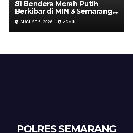
81 Bendera Merah Putih
Berkibar di MIN 3 Semarang,
Bhabinkamtibmas Desa
AUGUST 5, 2026
ADMIN
Timpik Hadiri Peringatan
HUT ke-81 Kemerdekaan RI
POLRES SEMARANG