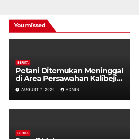
You missed
BERITA
Petani Ditemukan Meninggal
di Area Persawahan Kalibeji,
Polisi Pastikan Tidak Ada
AUGUST 7, 2026
ADMIN
Tanda Kekerasan
BERITA