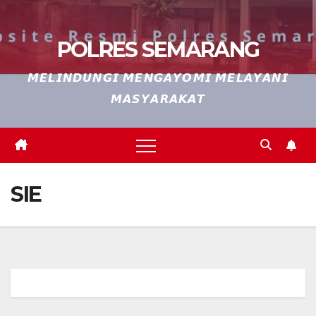
POLRES SEMARANG
𝙈𝙀𝙇𝙄𝙉𝘿𝙐𝙉𝙂𝙄 𝙈𝙀𝙉𝙂𝘼𝙔𝙊𝙈𝙄 𝙈𝙀𝙇𝘼𝙔𝘼𝙉𝙄
𝙈𝘼𝙎𝙔𝘼𝙍𝘼𝙆𝘼𝙏
SIE