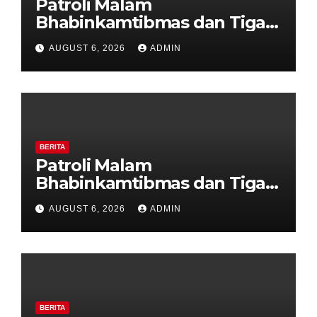
Patroli Malam
Bhabinkamtibmas dan Tiga
Pilar Kelurahan Ungaran
AUGUST 6, 2026
ADMIN
Perkuat Kamtibmas, Warga
Diajak Aktifkan Ronda
BERITA
Patroli Malam
Bhabinkamtibmas dan Tiga
Pilar Kelurahan Ungaran
AUGUST 6, 2026
ADMIN
Perkuat Kamtibmas, Warga
Diajak Aktifkan Ronda
BERITA