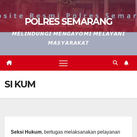
POLRES SEMARANG
𝙈𝙀𝙇𝙄𝙉𝘿𝙐𝙉𝙂𝙄 𝙈𝙀𝙉𝙂𝘼𝙔𝙊𝙈𝙄 𝙈𝙀𝙇𝘼𝙔𝘼𝙉𝙄
𝙈𝘼𝙎𝙔𝘼𝙍𝘼𝙆𝘼𝙏
SI KUM
Seksi Hukum
, bertugas melaksanakan pelayanan