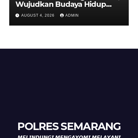
Wujudkan Budaya Hidup
Sehat di Kecamatan Pabelan
AUGUST 4, 2026
ADMIN
POLRES SEMARANG
𝙈𝙀𝙇𝙄𝙉𝘿𝙐𝙉𝙂𝙄 𝙈𝙀𝙉𝙂𝘼𝙔𝙊𝙈𝙄 𝙈𝙀𝙇𝘼𝙔𝘼𝙉𝙄