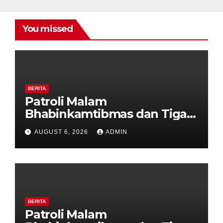
You missed
BERITA
Patroli Malam
Bhabinkamtibmas dan Tiga
Pilar Kelurahan Ungaran
AUGUST 6, 2026
ADMIN
Perkuat Kamtibmas, Warga
Diajak Aktifkan Ronda
BERITA
Patroli Malam