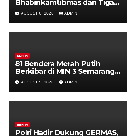
Bhabinkamtibmas dan Tiga
Pilar Kelurahan Ungaran
AUGUST 6, 2026
ADMIN
Perkuat Kamtibmas, Warga
Diajak Aktifkan Ronda
BERITA
81 Bendera Merah Putih
Berkibar di MIN 3 Semarang,
Bhabinkamtibmas Desa
AUGUST 5, 2026
ADMIN
Timpik Hadiri Peringatan
HUT ke-81 Kemerdekaan RI
BERITA
Polri Hadir Dukung GERMAS,